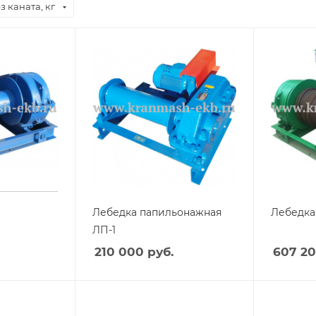
з каната, кг
Лебедка папильонажная
Лебедка
ЛП-1
210 000
руб.
607 2