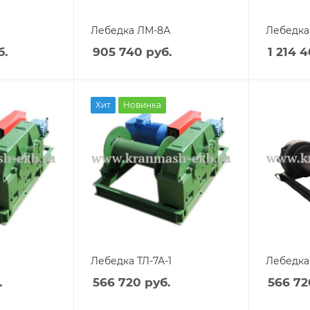
Лебедка ЛМ-8А
Лебедка
б.
905 740
руб.
1 214 
Хит
Новинка
Лебедка ТЛ-7А-1
Лебедка 
.
566 720
руб.
566 72