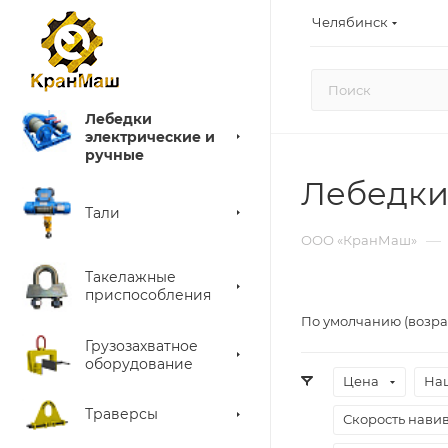
Челябинск
Лебедки
электрические и
ручные
Лебедки
Тали
—
ООО «КранМаш»
Такелажные
приспособления
По умолчанию (возра
Грузозахватное
оборудование
Цена
На
Траверсы
Скорость навивк