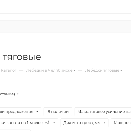
 тяговые
—
—
Каталог
Лебедки в Челябинске
Лебедки тяговые
стание)
ши предложения
В наличии
Макс. тяговое усиление на 
и каната на 1-м слое, м/с
Диаметр троса, мм
Мощност