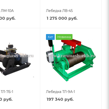
 ЛМ-10А
Лебедка ЛВ-45
400
руб.
1 275 000
руб.
Хит
Новинка
ТЛ-7Б-1
Лебедка ТЛ-9А-1
0
руб.
197 340
руб.