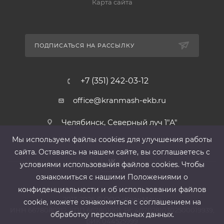
Карта сайта
ПОДПИСАТЬСЯ НА РАССЫЛКУ
+7 (351) 242-03-12
office@kranmash-ekb.ru
Челябинск, Северный луч 1"А"
Мы используем файлы cооkies для улучшения работы
сайта. Оставаясь на нашем сайте, вы соглашаетесь с
условиями использования файлов cооkies. Чтобы
ознакомиться с нашими Положениями о
конфиденциальности и об использовании файлов
2013-2026 ©
ООО «КранМаш»
cookie, можете ознакомиться с соглашением на
ИНН 6678080212, КПП 667801001 ,Р/с 40702810302500019939,
обработку персональных данных.
БИК 044525999