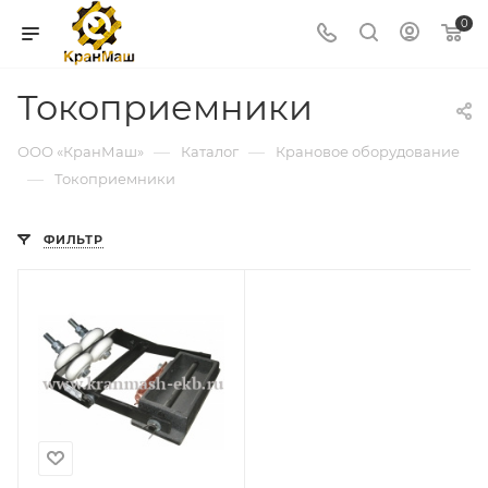
0
Токоприемники
—
—
ООО «КранМаш»
Каталог
Крановое оборудование
—
Токоприемники
ФИЛЬТР