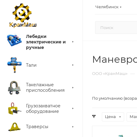
Челябинск
Лебедки
электрические и
ручные
Маневро
Тали
—
ООО «КранМаш»
Такелажные
приспособления
По умолчанию (возра
Грузозахватное
оборудование
Цена
Мак
Траверсы