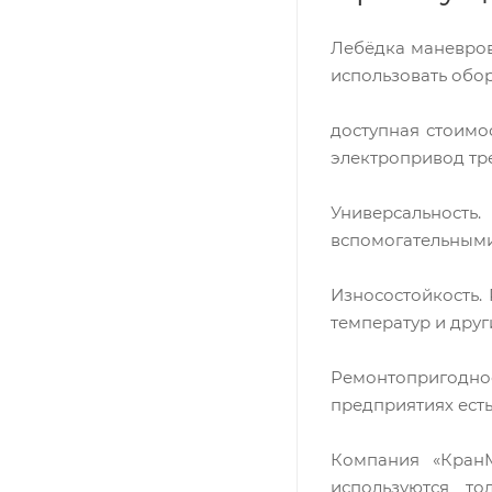
Лебёдка маневров
использовать обо
доступная стоимо
электропривод тр
Универсальность
вспомогательными
Износостойкость.
температур и дру
Ремонтопригоднос
предприятиях есть
Компания «КранМ
используются т