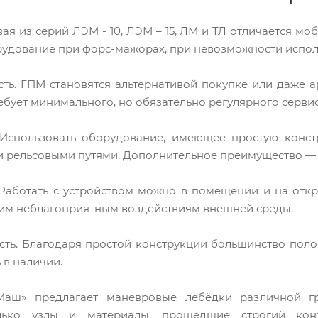
ая из серий ЛЭМ - 10, ЛЭМ – 15, ЛМ и ТЛ отличается м
рудование при форс-мажорах, при невозможности испол
сть. ГПМ становятся альтернативой покупке или даже
ебует минимального, но обязательно регулярного серви
. Использовать оборудование, имеющее простую конс
 рельсовыми путями. Дополнительное преимущество — 
 Работать с устройством можно в помещении и на отк
гим неблагоприятным воздействиям внешней среды.
ть. Благодаря простой конструкции большинство поло
 в наличии.
аш» предлагает маневровые лебёдки различной гр
олько узлы и материалы, прошедшие строгий кон