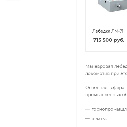
Лебедка ЛМ-71
715 500
руб.
Маневровая лебёд
локомотив при это
Основная сфера
промышленных обла
горнопромышле
шахты;