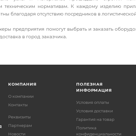
и техническим нормативам. К каждому изделию прила
тны благодаря отсутствию посредников в логистической
еры предприятия помогут выбрать и заказать оборудо
доставка в город заказчика.
КОМПАНИЯ
ПОЛЕЗНАЯ
ИНФОРМАЦИЯ
О компании
Условия оплаты
Контакты
Условия доставки
Реквизиты
Гарантия на товар
Партнерам
Я
Политика
Новости
конфиденциальности