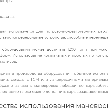
центры;
одства.
вая используется для погрузочно-разгрузочных рабо
льзуются реверсивные устройства, способные перемещат
ь оборудования может достигать 1200 тонн при усло
форм. Использование компактных и простых по конст
омотивов.
арианта производства оборудования: обычное исполн
тации: склады с ГСМ или лакокрасочными материалам
бразно заказать маневровые лебёдки во взрывобез
плектацию также можно дополнить взрывозащищенными
ства использования маневре