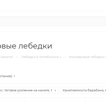
вые лебедки
—
—
Каталог
Лебедки в Челябинске
Маневровые лебедки
стание)
с. тяговое усиление на канате, т
Канатоемкость барабана, 