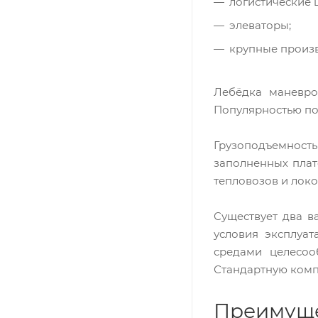
логистические 
элеваторы;
крупные произв
Лебёдка маневро
Популярностью по
Грузоподъемност
заполненных плат
тепловозов и лок
Существует два в
условия эксплуа
средами целесоо
Стандартную ком
Преимуще