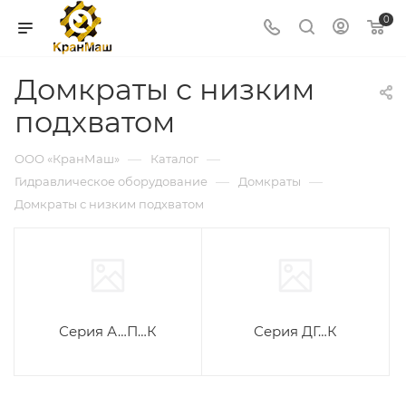
0
Домкраты с низким
подхватом
—
—
ООО «КранМаш»
Каталог
—
—
Гидравлическое оборудование
Домкраты
Домкраты с низким подхватом
Серия А…П…К
Серия ДГ…К