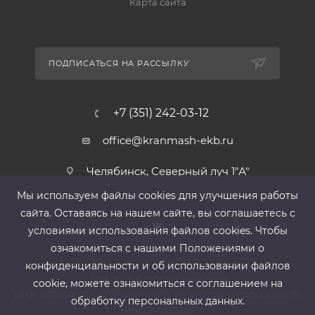
Карта сайта
ПОДПИСАТЬСЯ НА РАССЫЛКУ
+7 (351) 242-03-12
office@kranmash-ekb.ru
Челябинск, Северный луч 1"А"
Мы используем файлы cооkies для улучшения работы
сайта. Оставаясь на нашем сайте, вы соглашаетесь с
условиями использования файлов cооkies. Чтобы
ознакомиться с нашими Положениями о
конфиденциальности и об использовании файлов
2013-2026 ©
ООО «КранМаш»
cookie, можете ознакомиться с соглашением на
ИНН 6678080212, КПП 667801001 ,Р/с 40702810302500019939,
обработку персональных данных.
БИК 044525999