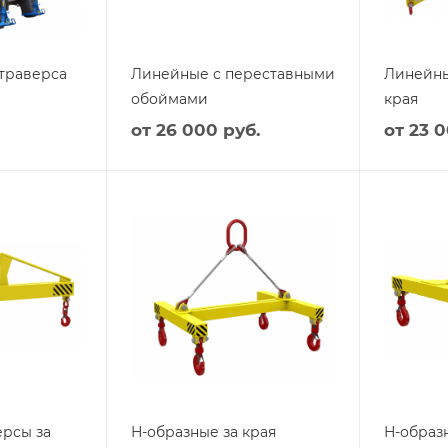
траверса
Линейные с переставными
Линейны
обоймами
края
от
26 000 руб.
от
23 0
рсы за
Н-образные за края
Н-образ