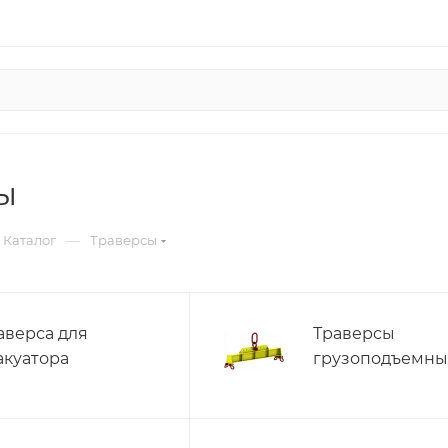
ы
—
Каталог
Траверсы
аверса для
Траверсы
акуатора
грузоподъемны