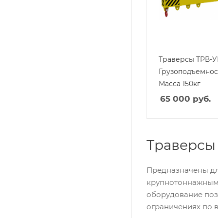
Траверсы ТРВ-У
Грузоподъемност
Масса 150кг
65 000
руб.
Траверсы
Предназначены дл
крупнотоннажными
оборудование позв
ограничениях по в