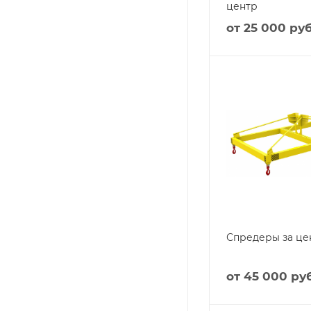
центр
от
25 000 руб
Спредеры за це
от
45 000 руб