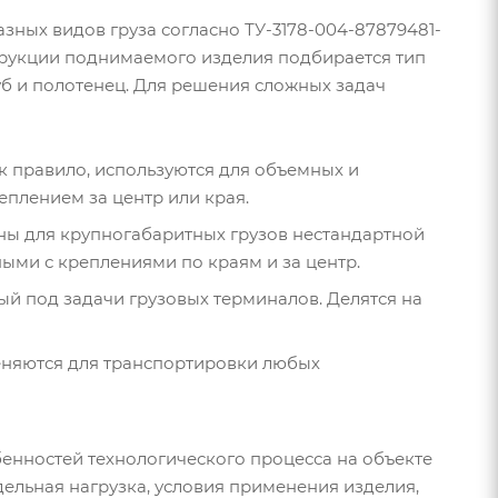
зных видов груза согласно ТУ-3178-004-87879481-
нструкции поднимаемого изделия подбирается тип
уб и полотенец. Для решения сложных задач
 правило, используются для объемных и
еплением за центр или края.
ны для крупногабаритных грузов нестандартной
ыми с креплениями по краям и за центр.
й под задачи грузовых терминалов. Делятся на
еняются для транспортировки любых
бенностей технологического процесса на объекте
дельная нагрузка, условия применения изделия,