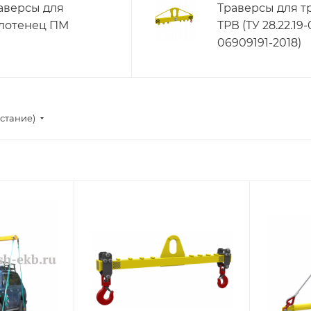
аверсы для
Траверсы для т
лотенец ПМ
ТРВ (ТУ 28.22.19-
06909191-2018)
стание)