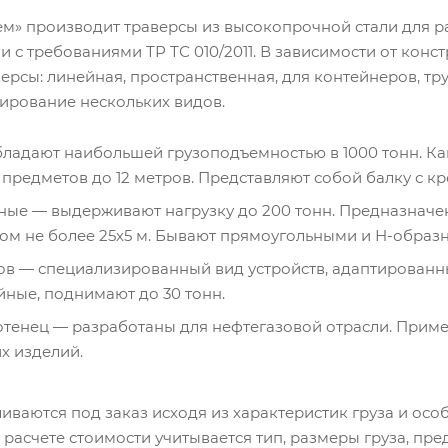
м» производит траверсы из высокопрочной стали для ра
вии с требованиями ТР ТС 010/2011. В зависимости от ко
рсы: линейная, пространственная, для контейнеров, тр
рование нескольких видов.
ладают наибольшей грузоподъемностью в 1000 тонн. Как
редметов до 12 метров. Представляют собой балку с кр
ные — выдерживают нагрузку до 200 тонн. Предназначе
м не более 25х5 м. Бывают прямоугольными и Н-образн
ов — специализированный вид устройств, адаптированны
ные, поднимают до 30 тонн.
лотенец — разработаны для нефтегазовой отрасли. Прим
х изделий.
иваются под заказ исходя из характеристик груза и осо
 расчете стоимости учитывается тип, размеры груза, пре