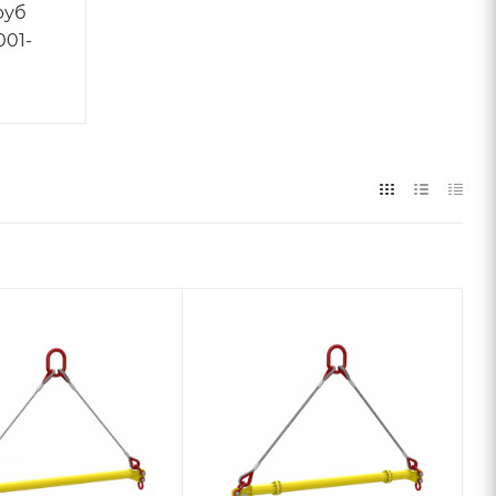
руб
001-