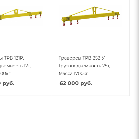
 ТРВ-121Р,
Траверсы ТРВ-252-У,
ъемность 12т,
Грузоподъемность 25т,
200кг
Масса 1700кг
0
руб.
62 000
руб.