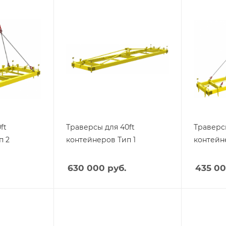
ft
Траверсы для 40ft
Траверсы
п 2
контейнеров Тип 1
контейн
630 000
руб.
435 0