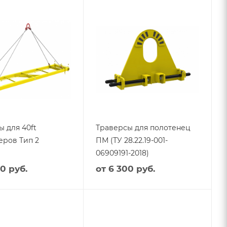
 для 40ft
Траверсы для полотенец
еров Тип 2
ПМ (ТУ 28.22.19-001-
06909191-2018)
00
руб.
от
6 300 руб.