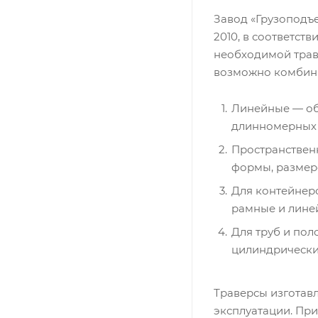
Завод «Грузоподъе
2010, в соответст
необходимой траве
возможно комбини
Линейные — об
длинномерных п
Пространствен
формы, размеро
Для контейнер
рамные и линей
Для труб и по
цилиндрически
Траверсы изготавл
эксплуатации. При