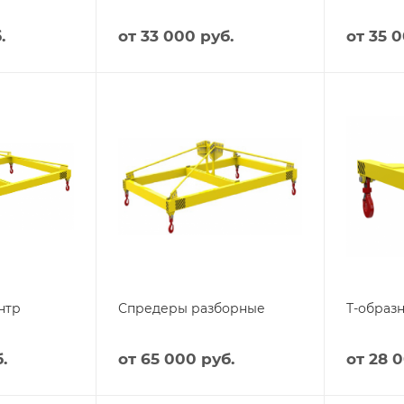
.
от
33 000 руб.
от
35 0
нтр
Спредеры разборные
Т-образ
.
от
65 000 руб.
от
28 0