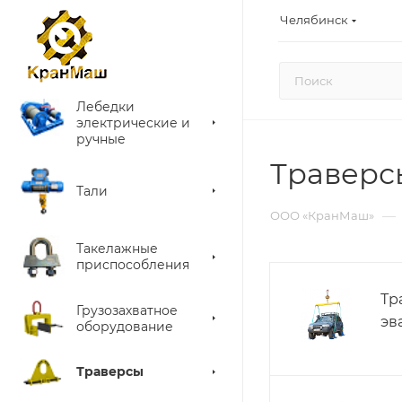
Челябинск
Лебедки
электрические и
ручные
Траверс
Тали
—
ООО «КранМаш»
Такелажные
приспособления
Тр
Грузозахватное
эв
оборудование
Траверсы