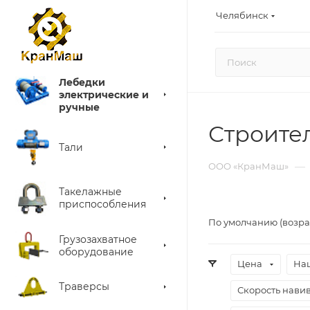
Челябинск
Лебедки
электрические и
ручные
Строите
Тали
—
ООО «КранМаш»
Такелажные
приспособления
По умолчанию (возра
Грузозахватное
оборудование
Цена
На
Траверсы
Скорость навивк