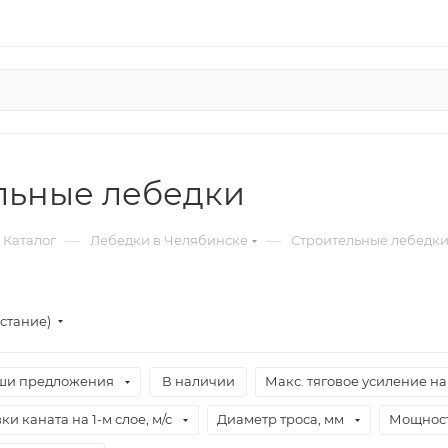
льные лебедки
—
—
Каталог
Лебедки в Челябинске
Строительные лебедк
стание)
ши предложения
В наличии
Макс. тяговое усиление на 
и каната на 1-м слое, м/с
Диаметр троса, мм
Мощност