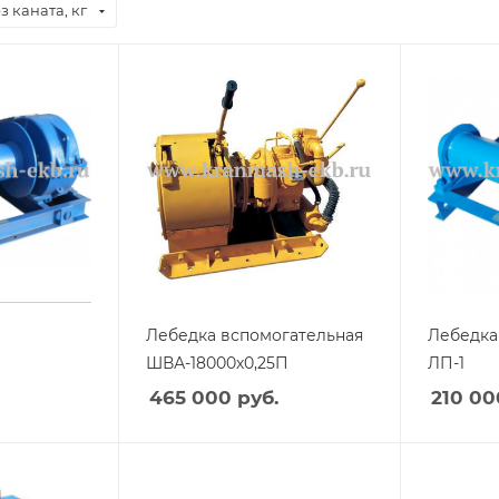
з каната, кг
Лебедка вспомогательная
Лебедка
ШВА-18000х0,25П
ЛП-1
465 000
руб.
210 00