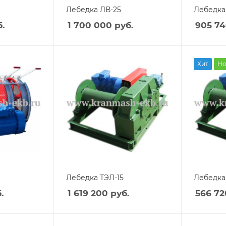
Лебедка ЛВ-25
Лебедка
.
1 700 000
руб.
905 7
Хит
Но
Лебедка ТЭЛ-15
Лебедка 
.
1 619 200
руб.
566 72