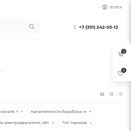
ВОЙТИ
+7 (351) 242-03-12
0
и
0
канате, т
Канатоемкость барабана, м
ь электродвигателя, кВт
Тип тормоза