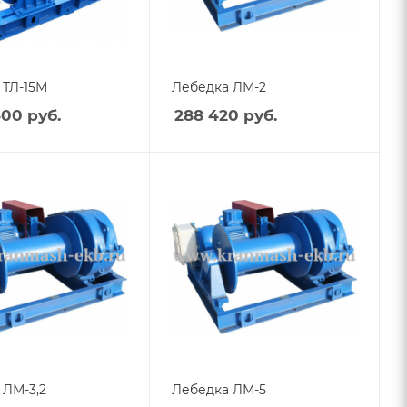
 ТЛ-15М
Лебедка ЛМ-2
400
руб.
288 420
руб.
 ЛМ-3,2
Лебедка ЛМ-5