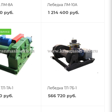
 ЛМ-8А
Лебедка ЛМ-10А
40
руб.
1 214 400
руб.
винка
ТЛ-7А-1
Лебедка ТЛ-7Б-1
0
руб.
566 720
руб.