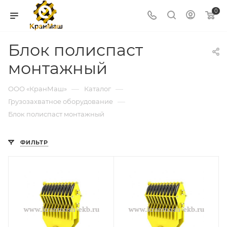
0
Блок полиспаст
монтажный
—
—
ООО «КранМаш»
Каталог
—
Грузозахватное оборудование
Блок полиспаст монтажный
ФИЛЬТР