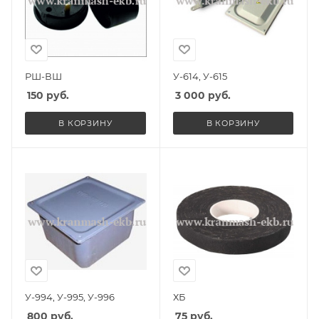
РШ-ВШ
У-614, У-615
150
руб.
3 000
руб.
В КОРЗИНУ
В КОРЗИНУ
У-994, У-995, У-996
ХБ
800
руб.
75
руб.