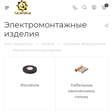
0
Электромонтажные
изделия
—
—
ООО «КранМаш»
Каталог
Крановое оборудование
—
Электромонтажные изделия
Изолента
Кабельные
наконечники,
гильзы