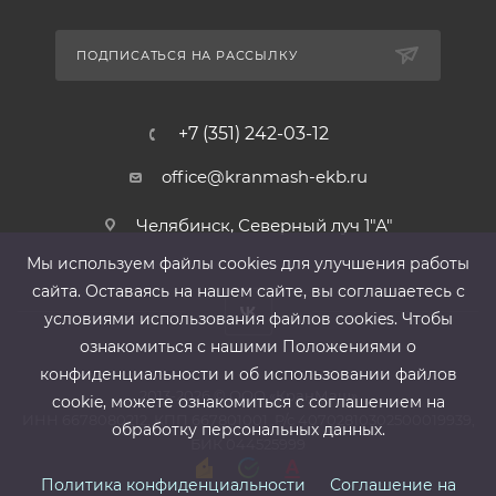
ПОДПИСАТЬСЯ НА РАССЫЛКУ
+7 (351) 242-03-12
office@kranmash-ekb.ru
Челябинск, Северный луч 1"А"
Мы используем файлы cооkies для улучшения работы
сайта. Оставаясь на нашем сайте, вы соглашаетесь с
условиями использования файлов cооkies. Чтобы
ознакомиться с нашими Положениями о
конфиденциальности и об использовании файлов
2013-2026 ©
ООО «КранМаш»
cookie, можете ознакомиться с соглашением на
ИНН 6678080212, КПП 667801001 ,Р/с 40702810302500019939,
обработку персональных данных.
БИК 044525999
Политика конфиденциальности
Соглашение на