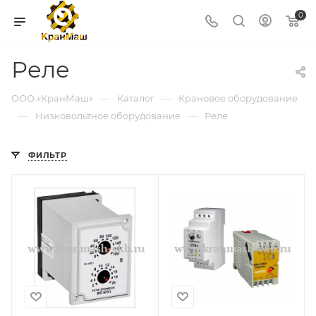
0
Реле
—
—
ООО «КранМаш»
Каталог
Крановое оборудование
—
—
Низковольтное оборудование
Реле
ФИЛЬТР