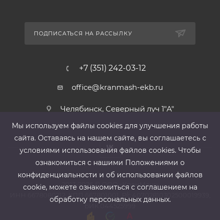
ПОДПИСАТЬСЯ НА РАССЫЛКУ
+7 (351) 242-03-12
office@kranmash-ekb.ru
Челябинск, Северный луч 1"А"
Мы используем файлы cооkies для улучшения работы
сайта. Оставаясь на нашем сайте, вы соглашаетесь с
условиями использования файлов cооkies. Чтобы
ознакомиться с нашими Положениями о
конфиденциальности и об использовании файлов
2013-2026 ©
ООО «КранМаш»
cookie, можете ознакомиться с соглашением на
ИНН 6678080212, КПП 667801001 ,Р/с 40702810302500019939,
обработку персональных данных.
БИК 044525999