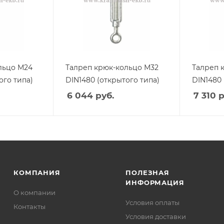
льцо М24
Талреп крюк-кольцо М32
Талреп 
ого типа)
DIN1480 (открытого типа)
DIN1480 
6 044
руб.
7 310
р
КОМПАНИЯ
ПОЛЕЗНАЯ
ИНФОРМАЦИЯ
О компании
Условия оплаты
Контакты
Условия доставки