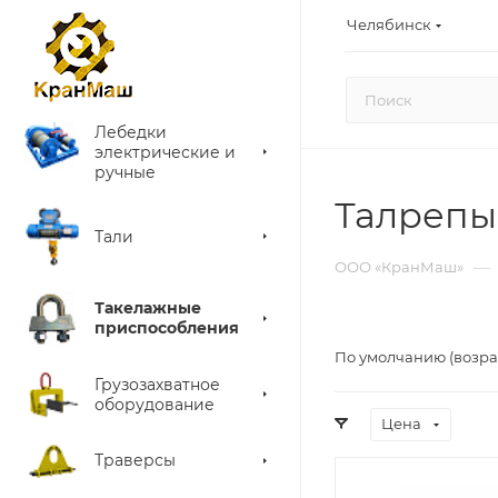
Челябинск
Лебедки
электрические и
ручные
Талрепы
Тали
—
ООО «КранМаш»
Такелажные
приспособления
По умолчанию (возра
Грузозахватное
оборудование
Цена
Траверсы