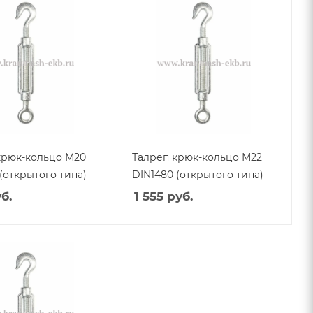
крюк-кольцо М20
Талреп крюк-кольцо М22
(открытого типа)
DIN1480 (открытого типа)
б.
1 555
руб.