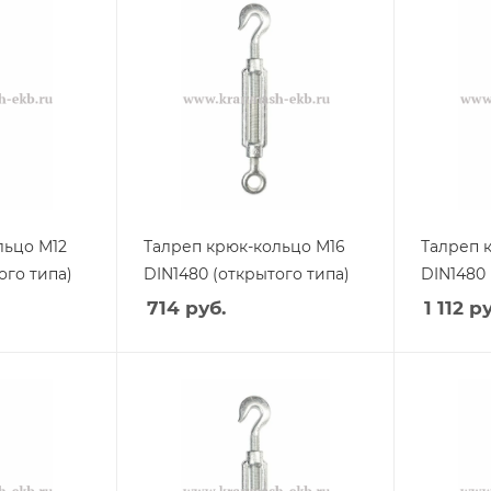
льцо М12
Талреп крюк-кольцо М16
Талреп 
ого типа)
DIN1480 (открытого типа)
DIN1480 
714
руб.
1 112
ру