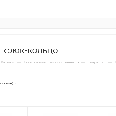
 крюк-кольцо
—
—
—
Каталог
Такелажные приспособления
Талрепы
стание)