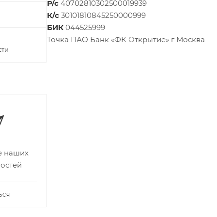
Р/с
40702810302500019939
К/с
30101810845250000999
БИК
044525999
Точка ПАО Банк «ФК Открытие» г Москва
сти
се наших
востей
ЬСЯ