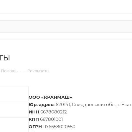
ты
—
Помощь
Реквизиты
ООО «КРАНМАШ»
Юр. адрес:
620141, Свердловская обл., г. Екат
ИНН
6678080212
КПП
667801001
ОГРН
1176658020550