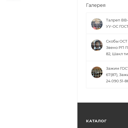
Галерея
Талреп ВВ
УУ-ОС ГОСТ
Скобы ОСТ 5
Звено РП Г
82, Шакл ти
Зажим ГОСТ
67(87), За
24.090.51-8
КАТАЛОГ