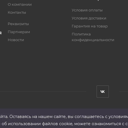
О компании
Условия оплаты
Контакты
Условия доставки
Реквизиты
Гарантия на товар
Партнерам
Я
Политика
Новости
конфиденциальности
анМаш»
та. Оставаясь на нашем сайте, вы соглашаетесь с условия
 667801001 ,Р/с 40702810302500019939, БИК 044525999
б использовании файлов cookie, можете ознакомиться с с