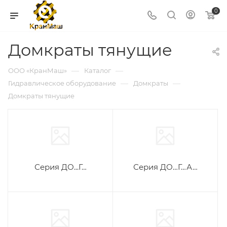
0
Домкраты тянущие
—
—
ООО «КранМаш»
Каталог
—
—
Гидравлическое оборудование
Домкраты
Домкраты тянущие
Серия ДО...Г…
Серия ДО…Г…А…