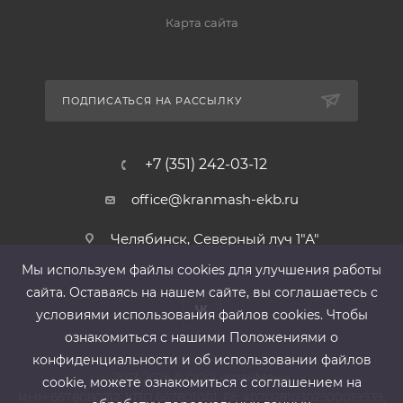
Карта сайта
ПОДПИСАТЬСЯ НА РАССЫЛКУ
+7 (351) 242-03-12
office@kranmash-ekb.ru
Челябинск, Северный луч 1"А"
Мы используем файлы cооkies для улучшения работы
сайта. Оставаясь на нашем сайте, вы соглашаетесь с
условиями использования файлов cооkies. Чтобы
ознакомиться с нашими Положениями о
конфиденциальности и об использовании файлов
2013-2026 ©
ООО «КранМаш»
cookie, можете ознакомиться с соглашением на
ИНН 6678080212, КПП 667801001 ,Р/с 40702810302500019939,