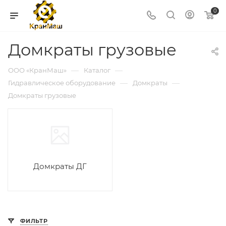
0
Домкраты грузовые
—
—
ООО «КранМаш»
Каталог
—
—
Гидравлическое оборудование
Домкраты
Домкраты грузовые
Домкраты ДГ
ФИЛЬТР