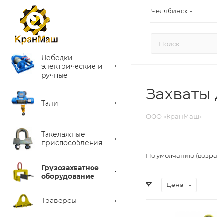
Челябинск
Лебедки
электрические и
ручные
Захваты
Тали
—
ООО «КранМаш»
Такелажные
приспособления
По умолчанию (возра
Грузозахватное
оборудование
Цена
Траверсы