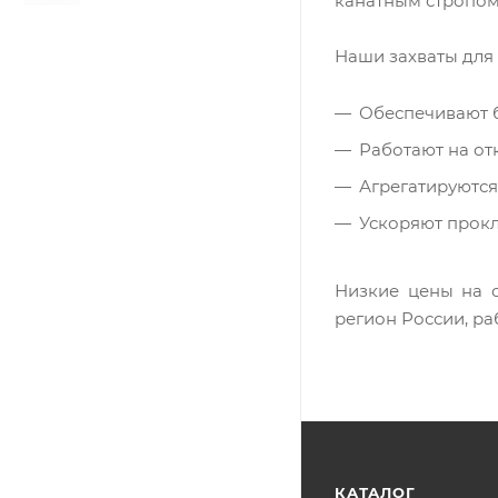
канатным стропом
Наши захваты для
Обеспечивают б
Работают на от
Агрегатируются
Ускоряют прокл
Низкие цены на 
регион России, ра
КАТАЛОГ