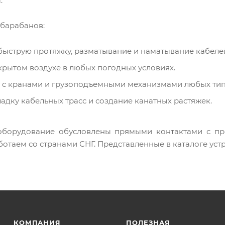
.
 барабанов:
ыструю протяжку, разматывание и наматывание кабеле
крытом воздухе в любых погодных условиях.
 с кранами и грузоподъемными механизмами любых тип
адку кабельных трасс и создание канатных растяжек.
оборудование обусловлены прямыми контактами с про
ботаем со странами СНГ. Представленные в каталоге устр
КОМПАНИЯ
ПОЛЕЗНАЯ