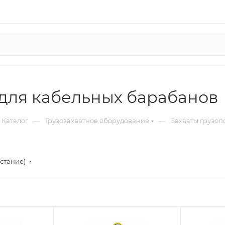
 для кабельных барабанов
—
—
Каталог
Грузозахватное оборудование
Захваты грузо
стание)