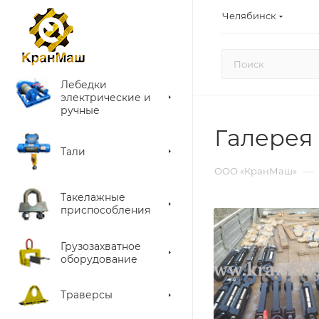
Челябинск
Лебедки
электрические и
ручные
Галерея
Тали
—
ООО «КранМаш»
Такелажные
приспособления
Грузозахватное
оборудование
Траверсы