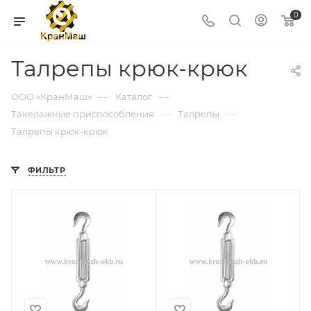
0
Талрепы крюк-крюк
—
—
ООО «КранМаш»
Каталог
—
—
Такелажные приспособления
Талрепы
Талрепы крюк-крюк
ФИЛЬТР