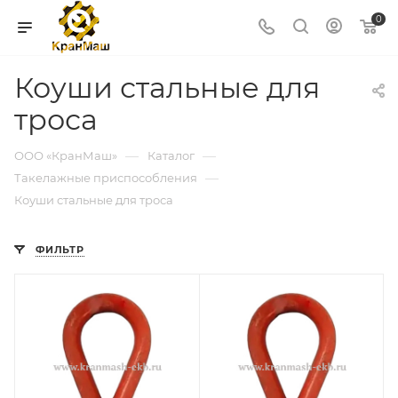
0
Коуши стальные для
троса
—
—
ООО «КранМаш»
Каталог
—
Такелажные приспособления
Коуши стальные для троса
ФИЛЬТР