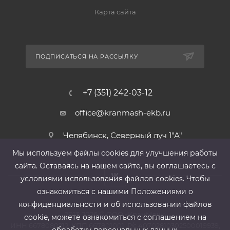
Карта сайта
ПОДПИСАТЬСЯ НА РАССЫЛКУ
+7 (351) 242-03-12
office@kranmash-ekb.ru
Челябинск, Северный луч 1"А"
Мы используем файлы cооkies для улучшения работы
сайта. Оставаясь на нашем сайте, вы соглашаетесь с
условиями использования файлов cооkies. Чтобы
ознакомиться с нашими Положениями о
конфиденциальности и об использовании файлов
2013-2026 ©
ООО «КранМаш»
cookie, можете ознакомиться с соглашением на
ИНН 6678080212, КПП 667801001 ,Р/с 40702810302500019939,