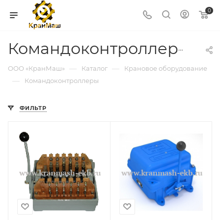
0
Командоконтроллеры
—
—
ООО «КранМаш»
Каталог
Крановое оборудование
—
Командоконтроллеры
ФИЛЬТР