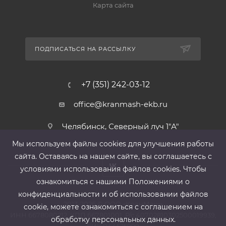
Карта сайта
ПОДПИСАТЬСЯ НА РАССЫЛКУ
+7 (351) 242-03-12
office@kranmash-ekb.ru
Челябинск, Северный луч 1"А"
Мы используем файлы cооkies для улучшения работы
сайта. Оставаясь на нашем сайте, вы соглашаетесь с
условиями использования файлов cооkies. Чтобы
ознакомиться с нашими Положениями о
конфиденциальности и об использовании файлов
2013-2026 ©
ООО «КранМаш»
cookie, можете ознакомиться с соглашением на
ИНН 6678080212, КПП 667801001 ,Р/с 40702810302500019939,
обработку персональных данных.