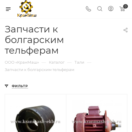
0
Запчасти к
болгарским
тельферам
—
—
—
ООО «КранМаш»
Каталог
Тали
Запчасти к болгарским тельферам
ФИЛЬТР