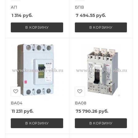
АП
БПВ
1 314
руб.
7 494.55
руб.
В КОРЗИНУ
В КОРЗИНУ
ВА04
ВА08
11 231
руб.
75 790.26
руб.
В КОРЗИНУ
В КОРЗИНУ