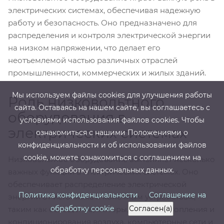
электрических системах, обеспечивая надежную
работу и безопасность. Оно предназначено для
распределения и контроля электрической энергии
на низком напряжении, что делает его
неотъемлемой частью различных отраслей
промышленности, коммерческих и жилых зданий.
Мы используем файлы cооkies для улучшения работы
Роль низковольтного
сайта. Оставаясь на нашем сайте, вы соглашаетесь с
оборудования в
условиями использования файлов cооkies. Чтобы
электрических системах
ознакомиться с нашими Положениями о
конфиденциальности и об использовании файлов
cookie, можете ознакомиться с соглашением на
Низковольтное оборудование выполняет несколько
обработку персональных данных.
важных функций в электрических системах. Оно
обеспечивает распределение электрической
Политика конфиденциальности
Соглашение на
энергии от источника к конечным устройствам,
обработку cookie
Согласен(а)
таким как освещение, моторы, системы отопления и
кондиционирования воздуха, компьютерные сети и