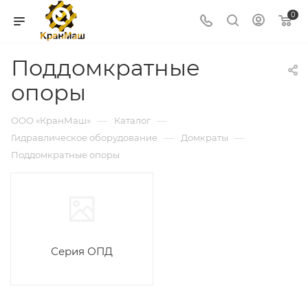
0
Поддомкратные
опоры
—
—
ООО «КранМаш»
Каталог
—
—
Гидравлическое оборудование
Домкраты
Поддомкратные опоры
Серия ОПД