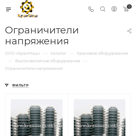
0
Ограничители
напряжения
—
—
ООО «КранМаш»
Каталог
Крановое оборудование
—
—
Высоковольтное оборудование
Ограничители напряжения
ФИЛЬТР