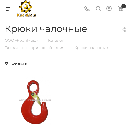
0
Крюки чалочные
—
—
ООО «КранМаш»
Каталог
—
Такелажные приспособления
Крюки чалочные
ФИЛЬТР