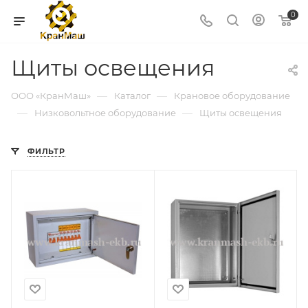
0
Щиты освещения
—
—
ООО «КранМаш»
Каталог
Крановое оборудование
—
—
Низковольтное оборудование
Щиты освещения
ФИЛЬТР