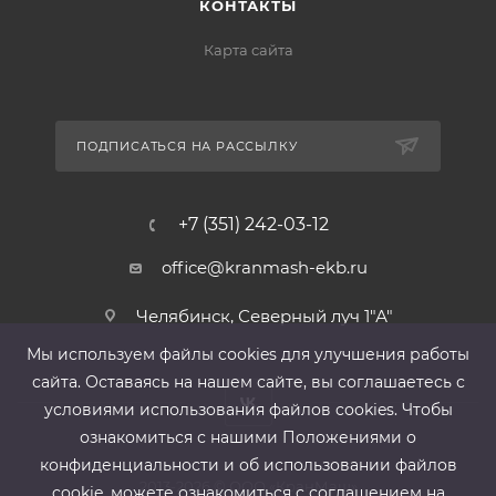
КОНТАКТЫ
Карта сайта
ПОДПИСАТЬСЯ НА РАССЫЛКУ
+7 (351) 242-03-12
office@kranmash-ekb.ru
Челябинск, Северный луч 1"А"
Мы используем файлы cооkies для улучшения работы
сайта. Оставаясь на нашем сайте, вы соглашаетесь с
условиями использования файлов cооkies. Чтобы
ознакомиться с нашими Положениями о
конфиденциальности и об использовании файлов
2013-2026 ©
ООО «КранМаш»
cookie, можете ознакомиться с соглашением на